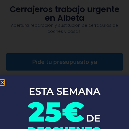
Cerrajeros trabajo urgente
en Albeta
Apertura, reparación y sustitución de cerraduras de
coches y casas.​
Pide tu presupuesto ya