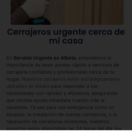
Cerrajeros urgente cerca de
mi casa
En
Servicio Urgente en
Albeta
, entendemos la
importancia de tener acceso rápido a servicios de
cerrajería confiables y profesionales cerca de tu
hogar.
Nuestros cerrajeros están estratégicamente
ubicados en
Albeta
para responder a tus
necesidades con rapidez y eficiencia, asegurando
que recibas ayuda inmediata cuando más la
necesitas. Ya sea para una emergencia como un
bloqueo, la instalación de nuevas cerraduras, o la
reparación de cerraduras existentes, nuestros
expertos están disponibles las 24 horas del día, los