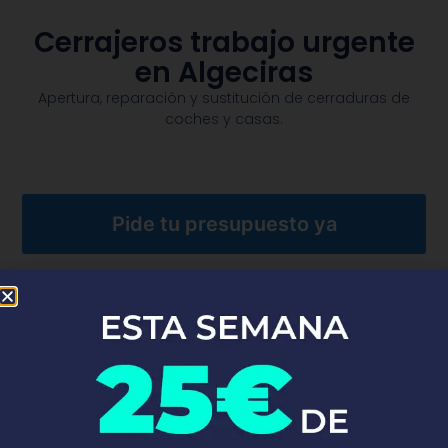
Cerrajeros trabajo urgente
en Algeciras
Apertura, reparación y sustitución de cerraduras de
coches y casas.​
Pide tu presupuesto ya