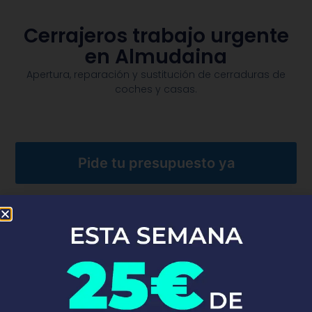
Cerrajeros trabajo urgente
en Almudaina
Apertura, reparación y sustitución de cerraduras de
coches y casas.​
Pide tu presupuesto ya