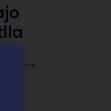
ajo
lla
ches y casas.​