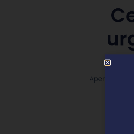
Ce
ur
Apertura, rep