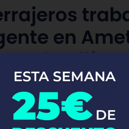
rrajeros trab
gente en Amet
Del Vallès
aración y sustitución de cerraduras de co
Pide tu presupuesto ya