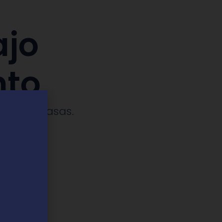
ajo
nto
ches y casas.​