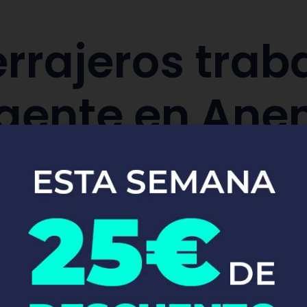
rrajeros trab
gente en Ane
aración y sustitución de cerraduras de co
Pide tu presupuesto ya