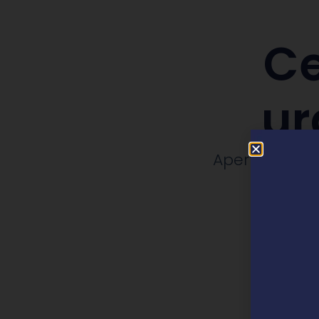
Ce
ur
Apertura, rep