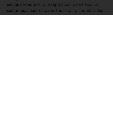
nuevas cerraduras, o la reparación de cerraduras
existentes, nuestros expertos están disponibles las
24 horas del día, los 7 días de la semana. Con
Servicio Urgente
, tienes la tranquilidad de saber que
siempre hay un cerrajero cercano y listo para
asistirte.
Pide tu presupuesto ya