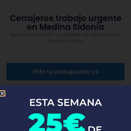
Cerrajeros trabajo urgente
en Medina Sidonia
Apertura, reparación y sustitución de cerraduras de
coches y casas.​
Pide tu presupuesto ya