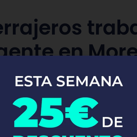
rrajeros trab
gente en More
aración y sustitución de cerraduras de co
Pide tu presupuesto ya