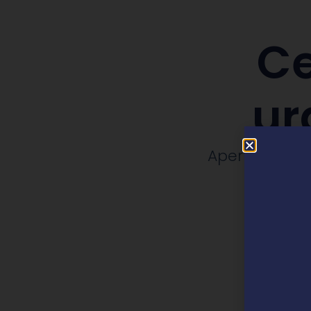
Ce
ur
Apertura, rep