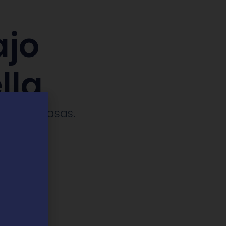
ajo
lla
ches y casas.​