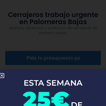
Cerrajeros trabajo urgente
en Palomeras Bajas
Apertura, reparación y sustitución de cerraduras de
coches y casas.​
Pide tu presupuesto ya