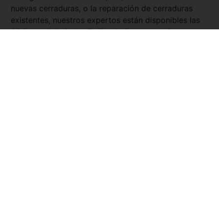
nuevas cerraduras, o la reparación de cerraduras
existentes, nuestros expertos están disponibles las
24 horas del día, los 7 días de la semana. Con
Servicio Urgente
, tienes la tranquilidad de saber que
siempre hay un cerrajero cercano y listo para
asistirte.
Pide tu presupuesto ya