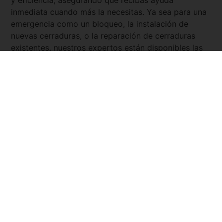
y eficiencia, asegurando que recibas ayuda
inmediata cuando más la necesitas. Ya sea para una
emergencia como un bloqueo, la instalación de
nuevas cerraduras, o la reparación de cerraduras
existentes, nuestros expertos están disponibles las
24 horas del día, los 7 días de la semana. Con
Servicio Urgente
, tienes la tranquilidad de saber que
siempre hay un cerrajero cercano y listo para
asistirte.
Pide tu presupuesto ya