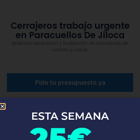
Cerrajeros trabajo urgente
en Paracuellos De Jiloca
Apertura, reparación y sustitución de cerraduras de
coches y casas.​
Pide tu presupuesto ya