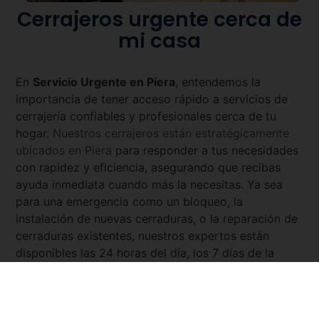
Cerrajeros urgente cerca de
mi casa
En
Servicio Urgente en
Piera
, entendemos la
importancia de tener acceso rápido a servicios de
cerrajería confiables y profesionales cerca de tu
hogar.
Nuestros cerrajeros están estratégicamente
ubicados en
Piera
para responder a tus necesidades
con rapidez y eficiencia, asegurando que recibas
ayuda inmediata cuando más la necesitas. Ya sea
para una emergencia como un bloqueo, la
instalación de nuevas cerraduras, o la reparación de
cerraduras existentes, nuestros expertos están
disponibles las 24 horas del día, los 7 días de la
semana. Con
Servicio Urgente
, tienes la tranquilidad
de saber que siempre hay un cerrajero cercano y
listo para asistirte.