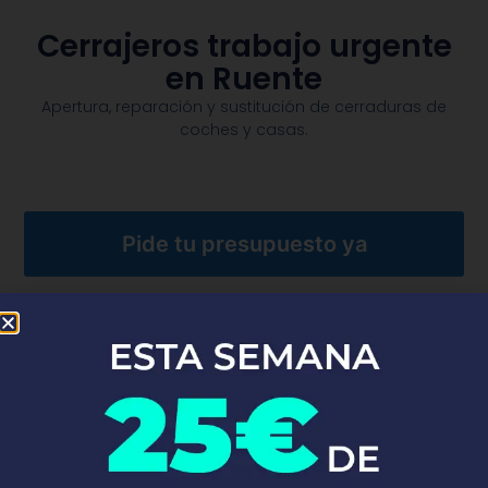
Cerrajeros trabajo urgente
en Ruente
Apertura, reparación y sustitución de cerraduras de
coches y casas.​
Pide tu presupuesto ya