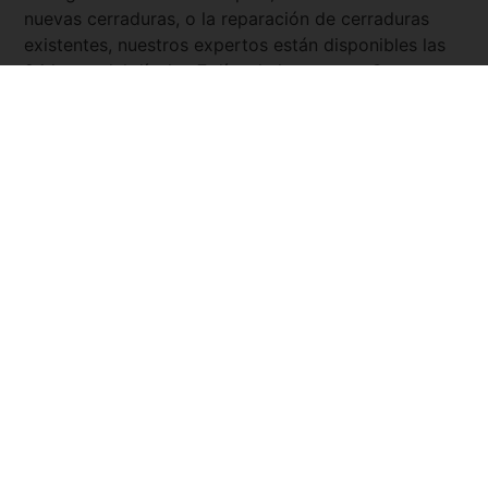
nuevas cerraduras, o la reparación de cerraduras
existentes, nuestros expertos están disponibles las
24 horas del día, los 7 días de la semana. Con
Servicio Urgente
, tienes la tranquilidad de saber que
siempre hay un cerrajero cercano y listo para
asistirte.
Pide tu presupuesto ya