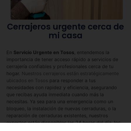
Cerrajeros urgente cerca de
mi casa
En
Servicio Urgente en
Tosos
, entendemos la
importancia de tener acceso rápido a servicios de
cerrajería confiables y profesionales cerca de tu
hogar.
Nuestros cerrajeros están estratégicamente
ubicados en
Tosos
para responder a tus
necesidades con rapidez y eficiencia, asegurando
que recibas ayuda inmediata cuando más la
necesitas. Ya sea para una emergencia como un
bloqueo, la instalación de nuevas cerraduras, o la
reparación de cerraduras existentes, nuestros
expertos están disponibles las 24 horas del día, los
7 días de la semana. Con
Servicio Urgente
, tienes la