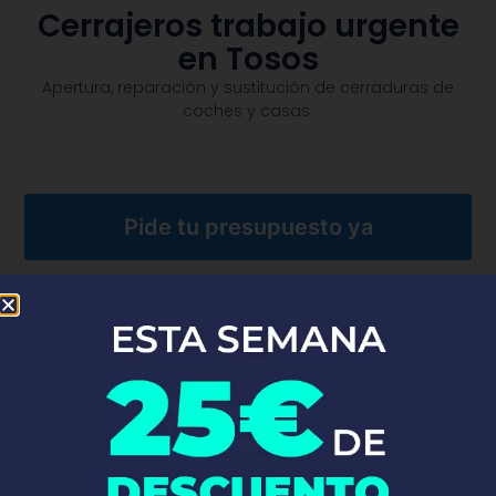
Cerrajeros trabajo urgente
en Tosos
Apertura, reparación y sustitución de cerraduras de
coches y casas.​
Pide tu presupuesto ya