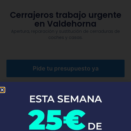
Cerrajeros trabajo urgente
en Valdehorna
Apertura, reparación y sustitución de cerraduras de
coches y casas.​
Pide tu presupuesto ya