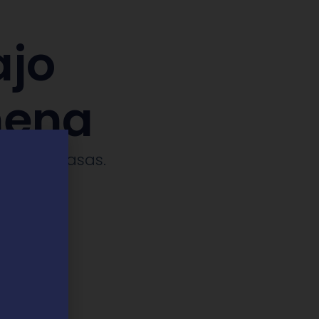
ajo
mena
ches y casas.​