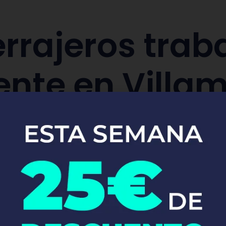
rrajeros trab
ente en Villa
aración y sustitución de cerraduras de co
Pide tu presupuesto ya