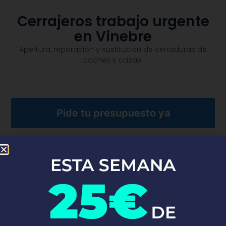
Cerrajeros trabajo urgente
en Vinebre
Apertura, reparación y sustitución de cerraduras de
coches y casas.​
Pide tu presupuesto ya