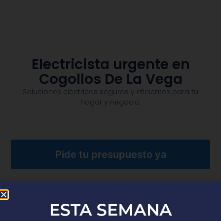
Electricista urgente en
Cogollos De La Vega
Soluciones eléctricas seguras y eficientes para tu
hogar y negocio.​
Pide tu presupuesto ya