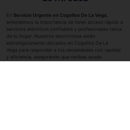
En
Servicio Urgente en
Cogollos De La Vega
,
entendemos la importancia de tener acceso rápido a
servicios eléctricos confiables y profesionales cerca
de tu hogar. Nuestros electricistas están
estratégicamente ubicados en
Cogollos De La
Vega
para responder a tus necesidades con rapidez
y eficiencia, asegurando que recibas ayuda
inmediata cuando más la necesitas. Ya sea para una
emergencia como un fallo eléctrico, la instalación de
nuevos sistemas eléctricos, o la reparación de
sistemas existentes, nuestros expertos están
disponibles las 24 horas del día, los 7 días de la
semana. Con
Servicio Urgente
, tienes la tranquilidad
de saber que siempre hay un electricista cercano y
listo para asistirte.