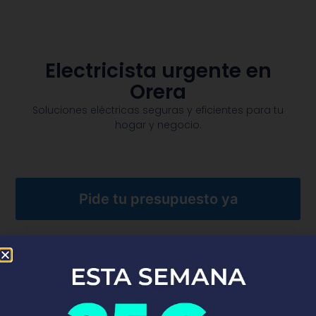
Electricista urgente en
Orera
Soluciones eléctricas seguras y eficientes para tu
hogar y negocio.​
Pide tu presupuesto ya