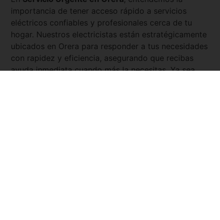
importancia de tener acceso rápido a servicios
eléctricos confiables y profesionales cerca de tu
hogar. Nuestros electricistas están estratégicamente
ubicados en
Orera
para responder a tus necesidades
con rapidez y eficiencia, asegurando que recibas
ayuda inmediata cuando más la necesitas. Ya sea
para una emergencia como un fallo eléctrico, la
instalación de nuevos sistemas eléctricos, o la
reparación de sistemas existentes, nuestros
expertos están disponibles las 24 horas del día, los
7 días de la semana. Con
Servicio Urgente
, tienes la
tranquilidad de saber que siempre hay un electricista
cercano y listo para asistirte.
Pedir presupuesto