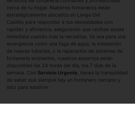
servicios de fontanería confiables y profesionales
cerca de tu hogar. Nuestros fontaneros están
estratégicamente ubicados en
Langa Del
Castillo
para responder a tus necesidades con
rapidez y eficiencia, asegurando que recibas ayuda
inmediata cuando más la necesitas. Ya sea para una
emergencia como una fuga de agua, la instalación
de nuevas tuberías, o la reparación de sistemas de
fontanería existentes, nuestros expertos están
disponibles las 24 horas del día, los 7 días de la
semana. Con
Servicio Urgente
, tienes la tranquilidad
de saber que siempre hay un fontanero cercano y
listo para asistirte.
Pedir presupuesto