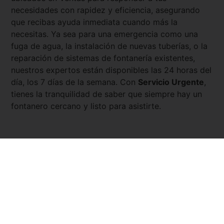
necesidades con rapidez y eficiencia, asegurando
que recibas ayuda inmediata cuando más la
necesitas. Ya sea para una emergencia como una
fuga de agua, la instalación de nuevas tuberías, o la
reparación de sistemas de fontanería existentes,
nuestros expertos están disponibles las 24 horas del
día, los 7 días de la semana. Con
Servicio Urgente
,
tienes la tranquilidad de saber que siempre hay un
fontanero cercano y listo para asistirte.
Pedir presupuesto