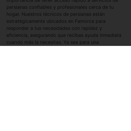
persianas confiables y profesionales cerca de tu
hogar. Nuestros técnicos de persianas están
estratégicamente ubicados en
Famorca
para
responder a tus necesidades con rapidez y
eficiencia, asegurando que recibas ayuda inmediata
cuando más la necesitas. Ya sea para una
emergencia como una persiana atascada, la
instalación de nuevas persianas, o la reparación de
persianas existentes, nuestros expertos están
disponibles las 24 horas del día, los 7 días de la
semana. Con
Servicio Urgente
, tienes la tranquilidad
de saber que siempre hay un persianista cercano y
listo para asistirte.
Pedir presupuesto