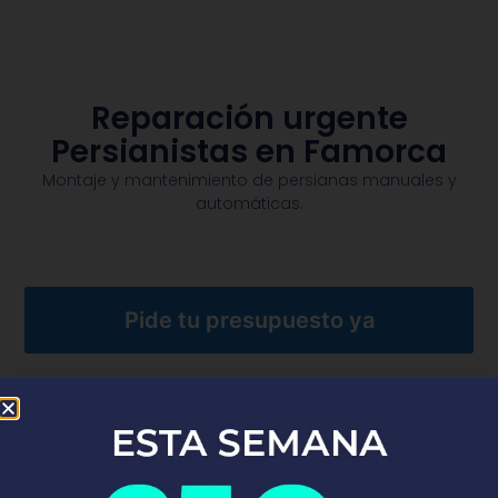
Reparación urgente
Persianistas en Famorca
Montaje y mantenimiento de persianas manuales y
automáticas.​
Pide tu presupuesto ya