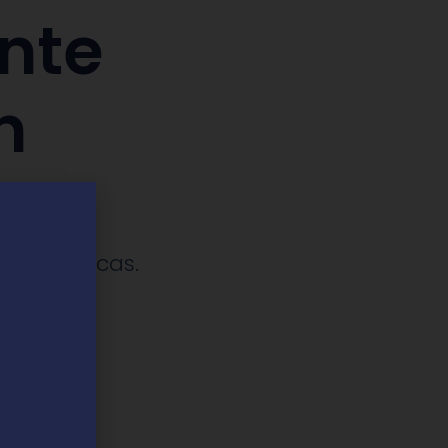
nte
n
amp
utomáticas.​