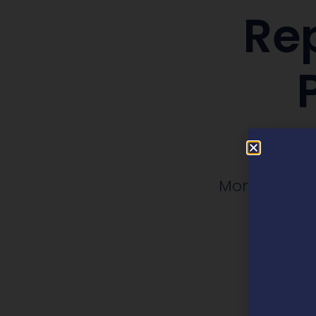
Re
Mo
Montaje y m