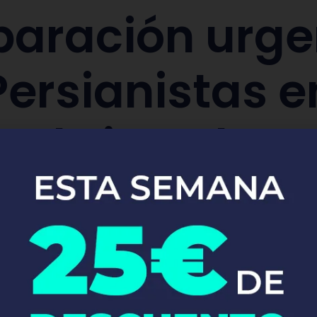
paración urge
Persianistas e
ntbrio Del C
antenimiento de persianas manuales y a
Pide tu presupuesto ya